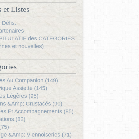
 et Listes
 Défis.
rtenaires
ITULATIF des CATEGORIES
nnes et nouvelles)
ories
es Au Companion (149)
ique Assiette (145)
es Légères (95)
ns &Amp; Crustacés (90)
es Et Accompagnements (85)
ations (82)
(75)
ge &Amp; Viennoiseries (71)