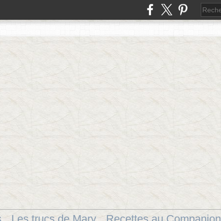
s
Les trucs de Mary
Recettes au Companion