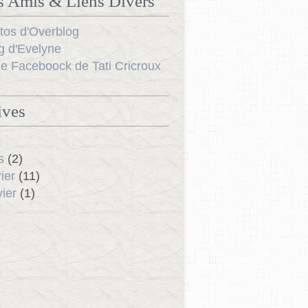
s Amis & Liens Divers
tos d'Overblog
g d'Evelyne
e Faceboock de Tati Cricroux
ives
s
(2)
ier
(11)
ier
(1)