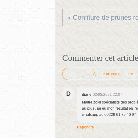
« Confiture de prunes r
Commenter cet articl
Ajouter un commentaire
D
diane
02/08/2021 22:07
Maitre zokli spécialiste des pro
au plus , jai eu mon résultat en 7
whatsapp au 00229 61 79 46 97
Répondre