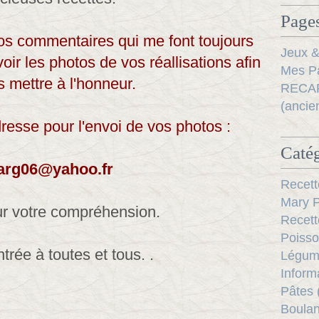
Pages
 vos commentaires qui me font toujours
Jeux &
voir les photos de vos réallisations afin
Mes Pa
 mettre à l'honneur.
RECAP
(ancie
dresse pour l'envoi de vos photos :
Catég
arg06@yahoo.fr
Recett
Mary P
r votre compréhension.
Recett
Poisso
trée à toutes et tous. .
Légum
Inform
Pâtes 
Boulan