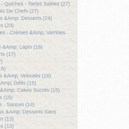
 - Quiches - Tartes Salées (27)
es De Chefs (27)
s &Amp; Desserts (24)
s (23)
es - Crèmes &Amp; Verrines
le &Amp; Lapin (18)
ts (17)
7)
16)
 &Amp; Veloutés (16)
Amp; Défis (15)
 &Amp; Cakes Sucrés (15)
as (15)
 - Sauces (14)
ux &Amp; Desserts Sans
n (13)
s (13)