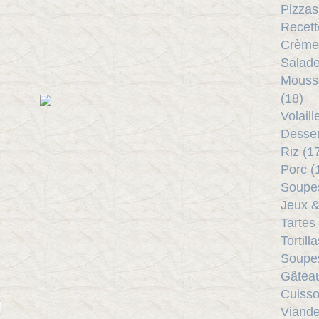
Pizzas
Recett
Crème
Salade
Mouss
(18)
Volail
Desser
Riz (1
Porc (
Soupes
Jeux &
Tartes
Tortill
Soupes
Gâtea
Cuisso
Viande