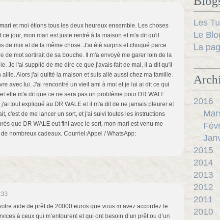
Blog
Les Tu
 mari et moi étions tous les deux heureux ensemble. Les choses
Le Blo
ce jour, mon mari est juste rentré à la maison et m'a dit qu'il
plus de moi et de la même chose. J'ai été surpris et choqué parce
La pag
e de mot sortirait de sa bouche. Il m'a envoyé me garer loin de la
Je l'ai supplié de me dire ce que j'avais fait de mal, il a dit qu'il
aille. Alors j'ai quitté la maison et suis allé aussi chez ma famille.
Arch
e avec lui. J'ai rencontré un vieil ami à moi et je lui ai dit ce qui
i et elle m'a dit que ce ne sera pas un problème pour DR WALE.
2016
'ai tout expliqué au DR WALE et il m'a dit de ne jamais pleurer et
Mar
, c'est de me lancer un sort, et j'ai suivi toutes les instructions
ès que DR WALE eut fini avec le sort, mon mari est venu me
Févr
eté de nombreux cadeaux. Courriel:Appel / WhatsApp:
Janv
2015
2014
2013
2012
:33
2011
otre aide de prêt de 20000 euros que vous m’avez accordez le
2010
rvices à ceux qui m’entourent et qui ont besoin d’un prêt ou d’un