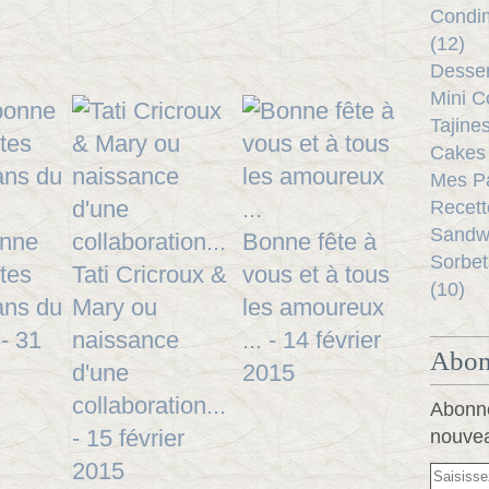
Condim
(12)
Desser
Mini C
Tajine
Cakes 
Mes Pa
Recett
Sandwi
onne
Bonne fête à
Sorbet
utes
Tati Cricroux &
vous et à tous
(10)
ans du
Mary ou
les amoureux
- 31
naissance
... - 14 février
Abon
d'une
2015
collaboration...
Abonne
- 15 février
nouvea
2015