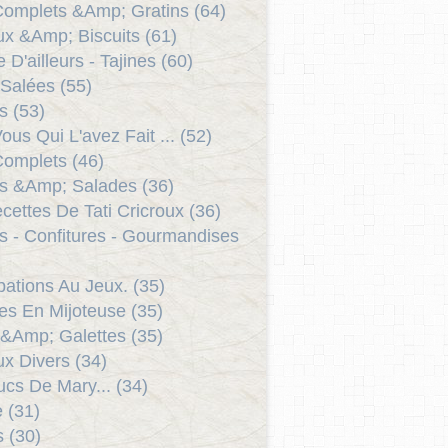
Complets &Amp; Gratins (64)
x &Amp; Biscuits (61)
 D'ailleurs - Tajines (60)
 Salées (55)
s (53)
ous Qui L'avez Fait ... (52)
Complets (46)
s &Amp; Salades (36)
cettes De Tati Cricroux (36)
ts - Confitures - Gourmandises
ipations Au Jeux. (35)
es En Mijoteuse (35)
 &Amp; Galettes (35)
x Divers (34)
ucs De Mary... (34)
e (31)
s (30)