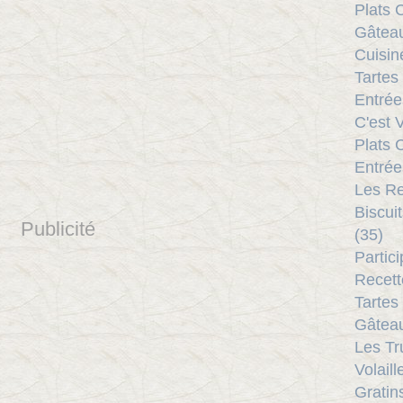
Plats 
Gâteau
Cuisine
Tartes
Entrée
C'est V
Plats 
Entrée
Les Re
Biscui
Publicité
(35)
Partic
Recett
Tartes
Gâteau
Les Tr
Volaill
Gratin