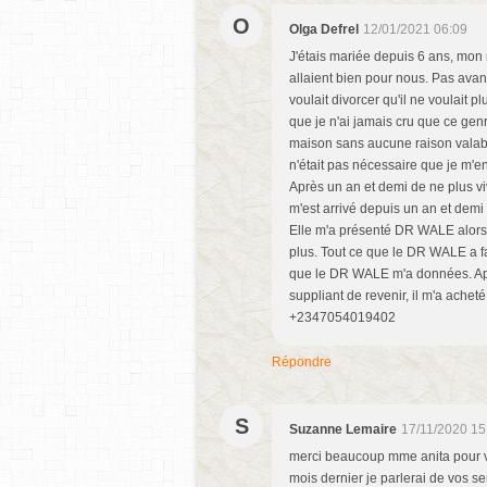
O
Olga Defrel
12/01/2021 06:09
J'étais mariée depuis 6 ans, mon
allaient bien pour nous. Pas avant 
voulait divorcer qu'il ne voulait 
que je n'ai jamais cru que ce genr
maison sans aucune raison valable. 
n'était pas nécessaire que je m'en 
Après un an et demi de ne plus vivr
m'est arrivé depuis un an et dem
Elle m'a présenté DR WALE alors j
plus. Tout ce que le DR WALE a fait
que le DR WALE m'a données. Apr
suppliant de revenir, il m'a ach
+2347054019402
Répondre
S
Suzanne Lemaire
17/11/2020 15
merci beaucoup mme anita pour v
mois dernier je parlerai de vos se