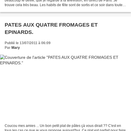
beaucoup le défilé, que je regarde à la télévision, en direct de Paris. Je
trouve cela trés beau. Les habits de fête sont de sortis et ce soir dans toute la
France il y aura...
PATES AUX QUATRE FROMAGES ET
EPINARDS.
Publié le 13/07/2011 à 06:09
Par
Mary
Coucou mes amies ... Un bon petit plat de pâtes çà vous dirait ?? C'est en
tous les cas ce que je vous propose aujourd'hui. Ce plat est parfait pour faire