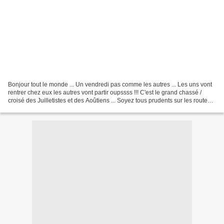
Bonjour tout le monde ... Un vendredi pas comme les autres ... Les uns vont
rentrer chez eux les autres vont partir oupssss !!! C'est le grand chassé /
croisé des Juilletistes et des Aoûtiens ... Soyez tous prudents sur les routes,
on a toujours le temps...