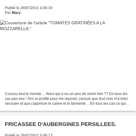
Publié le 28/07/2011 à 06:10
Par
Mary
Coucou tout le monde ... Alors qui a eu un peu de soleil hier ?? En tous les
cas pas moi ! J'en ai profité pour me reposer, j'avoue que tout cela m'a bien
secouée et que j'apprécie le calme et le farnienté ... En tous les cas ce qui
est sur c'est que...
FRICASSEE D'AUBERGINES PERSILLEES.
Publié le 26/07/2011 à 06:13