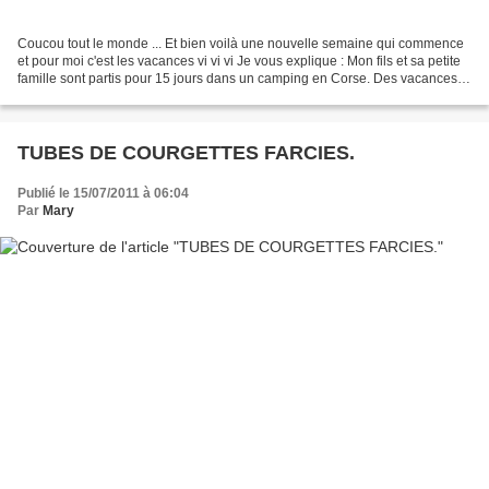
Coucou tout le monde ... Et bien voilà une nouvelle semaine qui commence
et pour moi c'est les vacances vi vi vi Je vous explique : Mon fils et sa petite
famille sont partis pour 15 jours dans un camping en Corse. Des vacances
bien méritées, qu'ils ne...
TUBES DE COURGETTES FARCIES.
Publié le 15/07/2011 à 06:04
Par
Mary