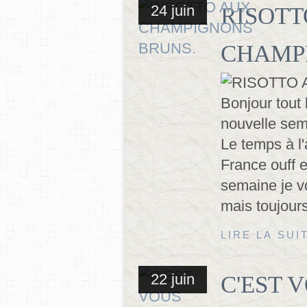
24 juin
RISOTT
CHAMP
Bonjour tout 
nouvelle sem
Le temps à l'
France ouff 
semaine je vo
mais toujours
LIRE LA SUI
22 juin
C'EST V