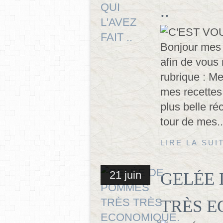
..
Bonjour mes 
afin de vous
rubrique : Me
mes recettes
plus belle ré
tour de mes..
LIRE LA SUI
21 juin
GELÉE 
TRÈS E