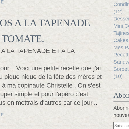
TE
Condim
(12)
Desser
OS A LA TAPENADE
Mini C
Tajine
A TOMATE.
Cakes 
Mes Pa
Recett
Sandwi
ur .. Voici une petite recette que j'ai
Sorbet
du pique nique de la fête des mères et
(10)
é à ma copinaute Christelle . On s'est
super simple et pour l'apéro c'est
Abon
us en mettrais d'autres car ce jour...
Abonne
TE
nouvea