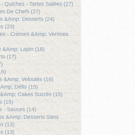
 - Quiches - Tartes Salées (27)
es De Chefs (27)
s &Amp; Desserts (24)
s (23)
es - Crèmes &Amp; Verrines
le &Amp; Lapin (18)
ts (17)
7)
16)
 &Amp; Veloutés (16)
Amp; Défis (15)
 &Amp; Cakes Sucrés (15)
as (15)
 - Sauces (14)
ux &Amp; Desserts Sans
n (13)
s (13)