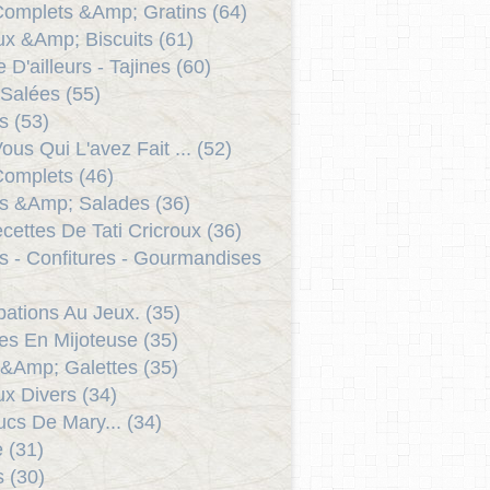
Complets &Amp; Gratins (64)
x &Amp; Biscuits (61)
 D'ailleurs - Tajines (60)
 Salées (55)
s (53)
ous Qui L'avez Fait ... (52)
Complets (46)
s &Amp; Salades (36)
cettes De Tati Cricroux (36)
ts - Confitures - Gourmandises
ipations Au Jeux. (35)
es En Mijoteuse (35)
 &Amp; Galettes (35)
x Divers (34)
ucs De Mary... (34)
e (31)
s (30)