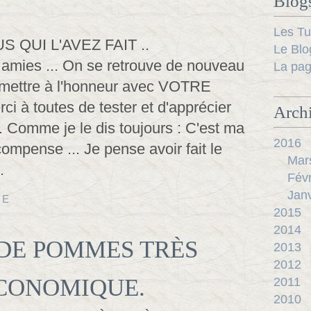
Blog
Les Tu
Le Blo
amies ... On se retrouve de nouveau
La pag
 mettre à l'honneur avec VOTRE
rci à toutes de tester et d'apprécier
Arch
. Comme je le dis toujours : C'est ma
2016
compense ... Je pense avoir fait le
Mar
.
Févr
Janv
TE
2015
2014
DE POMMES TRÈS
2013
2012
CONOMIQUE.
2011
2010