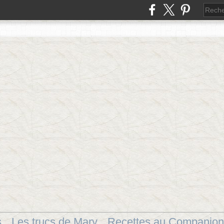
s
Les trucs de Mary
Recettes au Companion