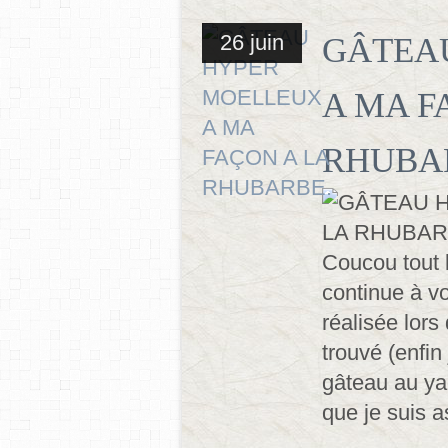
26 juin
GÂTEA
A MA F
RHUBA
Coucou tout 
continue à vo
réalisée lors 
trouvé (enfin
gâteau au ya
que je suis a