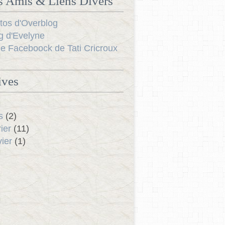
s Amis & Liens Divers
tos d'Overblog
g d'Evelyne
e Faceboock de Tati Cricroux
ives
s
(2)
ier
(11)
ier
(1)