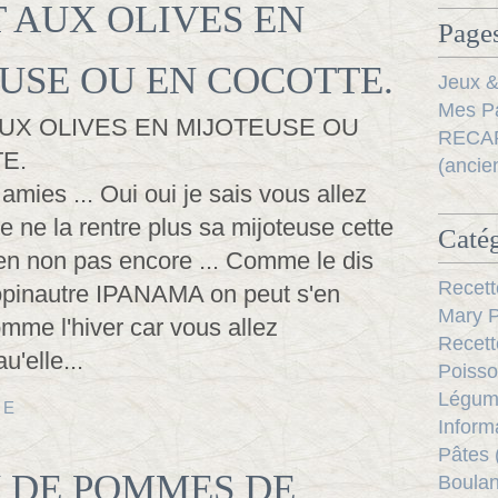
 AUX OLIVES EN
Pages
USE OU EN COCOTTE.
Jeux &
Mes Pa
RECAP
(ancie
mies ... Oui oui je sais vous allez
lle ne la rentre plus sa mijoteuse cette
Catég
ien non pas encore ... Comme le dis
Recett
opinautre IPANAMA on peut s'en
Mary P
comme l'hiver car vous allez
Recett
'elle...
Poisso
Légum
TE
Inform
Pâtes 
 DE POMMES DE
Boulan