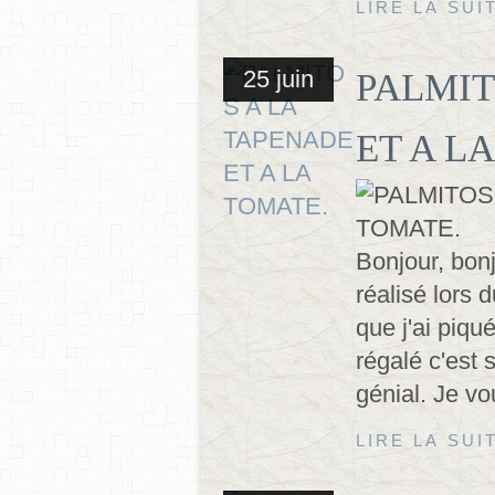
LIRE LA SUI
25 juin
PALMIT
ET A L
Bonjour, bonjo
réalisé lors 
que j'ai piqu
régalé c'est 
génial. Je vo
LIRE LA SUI