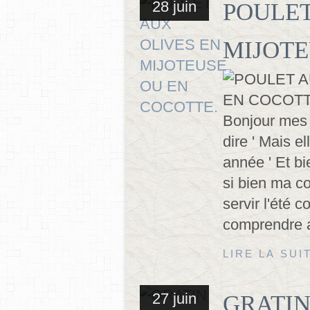
28 juin
POULET
MIJOTE
Bonjour mes a
dire ' Mais e
année ' Et b
si bien ma c
servir l'été 
comprendre au
LIRE LA SUI
27 juin
GRATIN