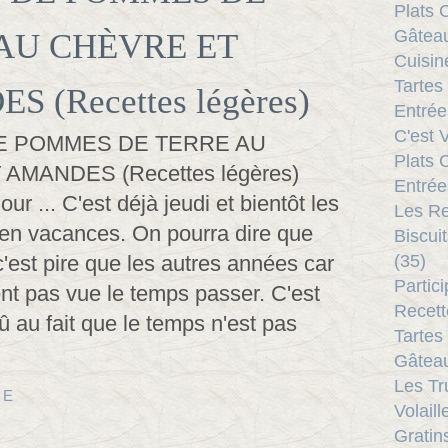
Plats 
Gâteau
AU CHÈVRE ET
Cuisine
Tartes
 (Recettes légères)
Entrée
C'est V
Plats 
Entrée
ur ... C'est déjà jeudi et bientôt les
Les Re
 en vacances. On pourra dire que
Biscui
'est pire que les autres années car
(35)
Partic
ent pas vue le temps passer. C'est
Recett
 au fait que le temps n'est pas
Tartes
Gâteau
Les Tr
TE
Volaill
Gratin