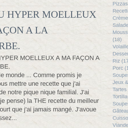
Pizzas
Recett
U HYPER MOELLEUX
Crème
Salade
AÇON A LA
Mouss
(18)
RBE.
Volail
Desser
Riz (1
Porc (
le monde ... Comme promis je
Soupes
Jeux &
us mettre une recette que j'ai
Tartes
de notre pique nique familial. J'ai
Tortill
 je pense) la THE recette du meilleur
Soupes
ourt que j'ai jamais mangé. J'avoue
Gâtea
ssez...
Cuisso
Viande