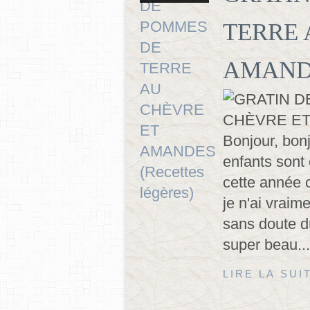
TERRE 
AMANDES
Bonjour, bonjo
enfants sont
cette année c
je n'ai vraim
sans doute dû
super beau...
LIRE LA SUI