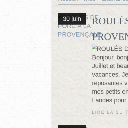
30 juin
ROULÉS
PROVE
Bonjour, bonj
Juillet et be
vacances. Je
reposantes v
mes petits e
Landes pour 1
LIRE LA SUI