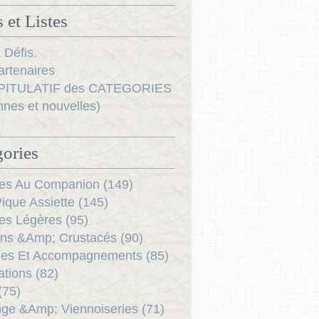
 et Listes
 Défis.
rtenaires
ITULATIF des CATEGORIES
nnes et nouvelles)
ories
es Au Companion (149)
ique Assiette (145)
es Légères (95)
ns &Amp; Crustacés (90)
es Et Accompagnements (85)
ations (82)
(75)
ge &Amp; Viennoiseries (71)