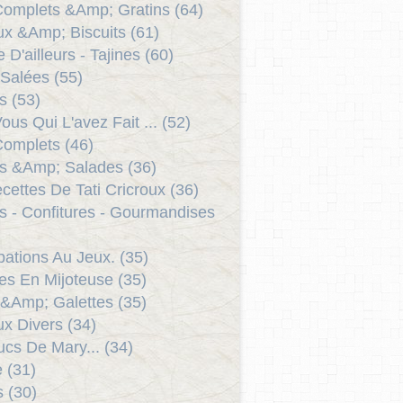
Complets &Amp; Gratins (64)
x &Amp; Biscuits (61)
 D'ailleurs - Tajines (60)
 Salées (55)
s (53)
ous Qui L'avez Fait ... (52)
Complets (46)
s &Amp; Salades (36)
cettes De Tati Cricroux (36)
ts - Confitures - Gourmandises
ipations Au Jeux. (35)
es En Mijoteuse (35)
 &Amp; Galettes (35)
x Divers (34)
ucs De Mary... (34)
e (31)
s (30)