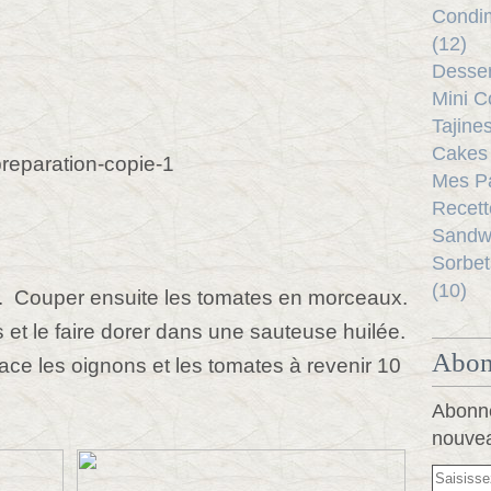
Condim
(12)
Desser
Mini C
Tajine
Cakes 
Mes Pa
Recett
Sandwi
Sorbet
(10)
s. Couper ensuite les tomates en morceaux.
 et le faire dorer dans une sauteuse huilée.
Abon
lace les oignons et les tomates à revenir 10
Abonne
nouvea