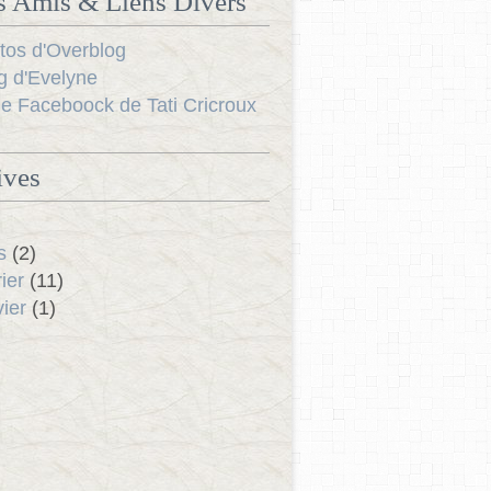
s Amis & Liens Divers
tos d'Overblog
g d'Evelyne
e Faceboock de Tati Cricroux
ives
s
(2)
ier
(11)
ier
(1)