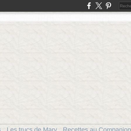
s
Les trucs de Mary
Recettes au Companion