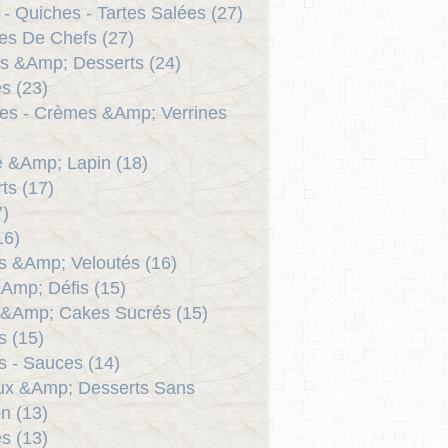
 - Quiches - Tartes Salées (27)
es De Chefs (27)
s &Amp; Desserts (24)
s (23)
es - Crèmes &Amp; Verrines
le &Amp; Lapin (18)
ts (17)
7)
16)
 &Amp; Veloutés (16)
Amp; Défis (15)
 &Amp; Cakes Sucrés (15)
as (15)
 - Sauces (14)
ux &Amp; Desserts Sans
n (13)
s (13)