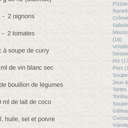
Pizzas
Recett
- 2 oignons
Crème
Salade
Mouss
- 2 tomates
(18)
Volail
c à soupe de curry
Desser
Riz (1
 ml de vin blanc sec
Porc (
Soupes
Jeux &
de bouillon de légumes
Tartes
Tortill
 ml de lait de coco
Soupes
Gâtea
Cuisso
l, huile, sel et poivre
Viande