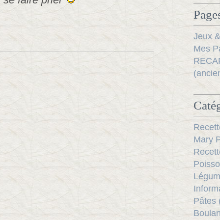
Pages
Jeux &
Mes Pa
RECAP
(ancie
Catég
Recett
Mary P
Recett
Poisso
Légum
Inform
Pâtes 
Boulan