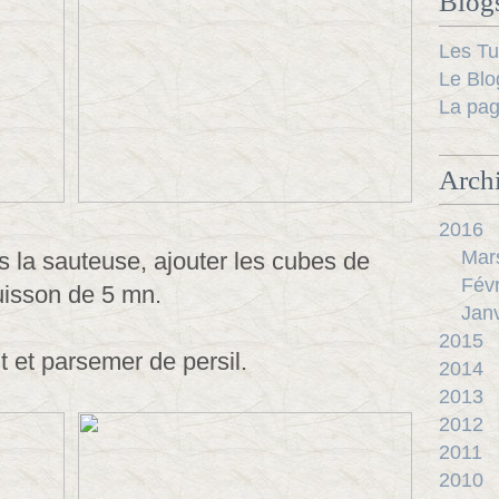
Blog
Les Tu
Le Blo
La pag
Arch
2016
Mar
ns la sauteuse, ajouter les cubes de
Févr
uisson de 5 mn.
Janv
2015
t et parsemer de persil.
2014
2013
2012
2011
2010