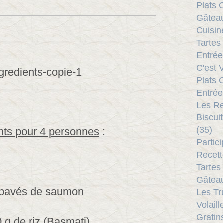
Plats 
Gâteau
Cuisine
Tartes
Entrée
C'est V
Plats 
Entrée
Les Re
Biscui
(35)
nts pour 4 personnes
:
Partic
Recett
Tartes
Gâteau
 pavés de saumon
Les Tr
Volaill
Gratin
 g de riz (Basmati)