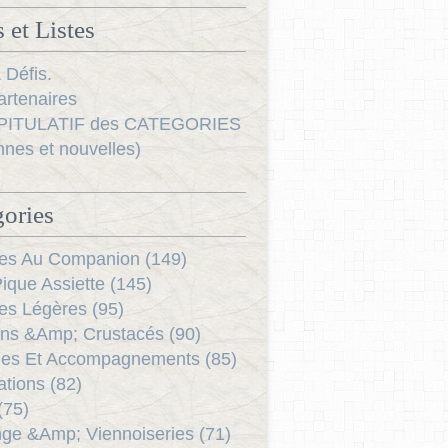
 et Listes
 Défis.
rtenaires
ITULATIF des CATEGORIES
nnes et nouvelles)
ories
es Au Companion (149)
ique Assiette (145)
es Légères (95)
ns &Amp; Crustacés (90)
es Et Accompagnements (85)
ations (82)
(75)
ge &Amp; Viennoiseries (71)