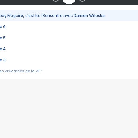
bey Maguire, c'est lui ! Rencontre avec Damien Witecka
e 6
e 5
e 4
e 3
s créatrices de la VF !
e 2
e 1
e Mektoub My Love arrive enfin ! Rencontre avec Shaïn Boumedine et Sal
i : après Toni en famille
elle réalise le bouleversant Dites lui que je l'aime
ais ! Rencontre autour de Vie privée de Rebecca Zlotowski