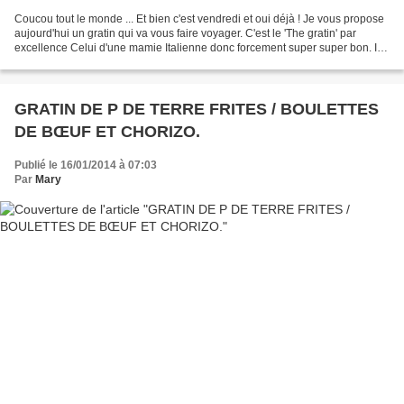
Coucou tout le monde ... Et bien c'est vendredi et oui déjà ! Je vous propose
aujourd'hui un gratin qui va vous faire voyager. C'est le 'The gratin' par
excellence Celui d'une mamie Italienne donc forcement super super bon. Il
est trés simple mais trés...
GRATIN DE P DE TERRE FRITES / BOULETTES
DE BŒUF ET CHORIZO.
Publié le 16/01/2014 à 07:03
Par
Mary