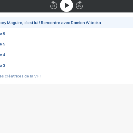
bey Maguire, c'est lui ! Rencontre avec Damien Witecka
e 6
e 5
e 4
e 3
s créatrices de la VF !
e 2
e 1
e Mektoub My Love arrive enfin ! Rencontre avec Shaïn Boumedine et Sal
i : après Toni en famille
elle réalise le bouleversant Dites lui que je l'aime