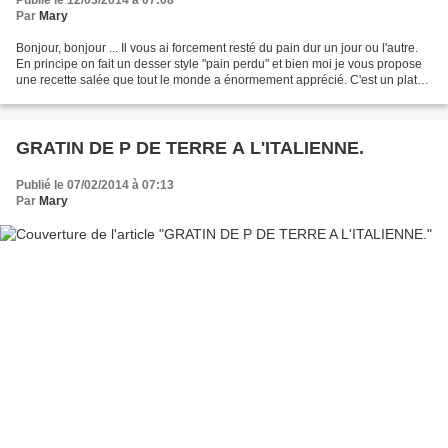
Publié le 12/03/2014 à 07:08
Par
Mary
Bonjour, bonjour ... Il vous ai forcement resté du pain dur un jour ou l'autre.
En principe on fait un desser style "pain perdu" et bien moi je vous propose
une recette salée que tout le monde a énormement apprécié. C'est un plat
trés bon et vraiment...
GRATIN DE P DE TERRE A L'ITALIENNE.
Publié le 07/02/2014 à 07:13
Par
Mary