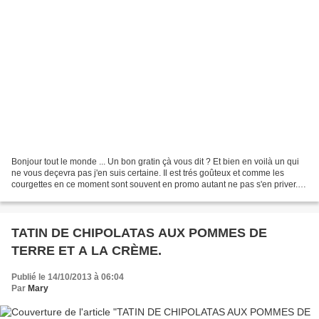
Bonjour tout le monde ... Un bon gratin çà vous dit ? Et bien en voilà un qui
ne vous deçevra pas j'en suis certaine. Il est trés goûteux et comme les
courgettes en ce moment sont souvent en promo autant ne pas s'en priver.
C'est simple à faire et de...
TATIN DE CHIPOLATAS AUX POMMES DE
TERRE ET A LA CRÈME.
Publié le 14/10/2013 à 06:04
Par
Mary