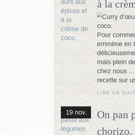
à la crè
Pour commenc
emmène en In
délicieuseme
mais plein d
chez nous ...
recette sur un
LIRE LA SUI
19 nov.
On pan p
chorizo.