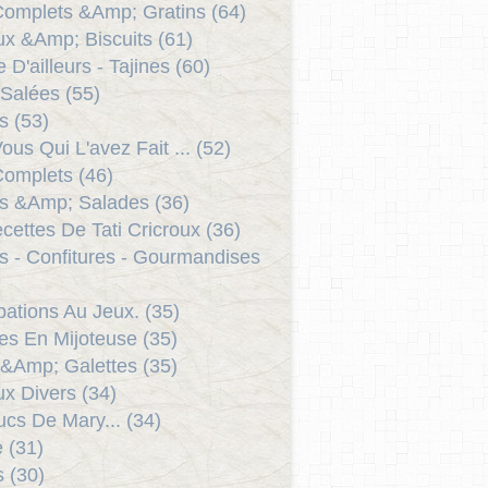
Complets &Amp; Gratins (64)
x &Amp; Biscuits (61)
 D'ailleurs - Tajines (60)
 Salées (55)
s (53)
ous Qui L'avez Fait ... (52)
Complets (46)
s &Amp; Salades (36)
cettes De Tati Cricroux (36)
ts - Confitures - Gourmandises
ipations Au Jeux. (35)
es En Mijoteuse (35)
 &Amp; Galettes (35)
x Divers (34)
ucs De Mary... (34)
e (31)
s (30)