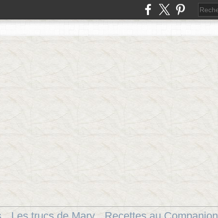
s
Les trucs de Mary
Recettes au Companion