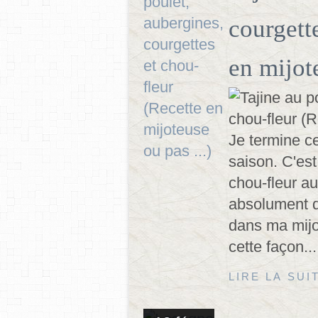
courgett
en mijote
Je termine c
saison. C'es
chou-fleur au
absolument dé
dans ma mijo
cette façon...
LIRE LA SUI