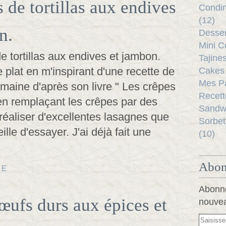
 de tortillas aux endives
Condim
(12)
n.
Desser
Mini C
Tajine
ce plat en m'inspirant d'une recette de
Cakes 
Mes Pa
aine d'après son livre " Les crêpes
Recett
en remplaçant les crêpes par des
Sandwi
r réaliser d'excellentes lasagnes que
Sorbet
ille d'essayer. J'ai déjà fait une
(10)
Abon
TE
Abonne
œufs durs aux épices et
nouvea