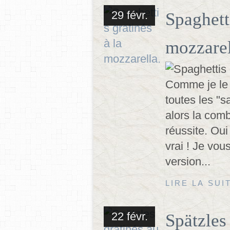
29 févr.
Spaghetti
mozzarel
Comme je le 
toutes les "sa
alors la com
réussite. Oui
vrai ! Je vou
version...
LIRE LA SUI
22 févr.
Spätzles