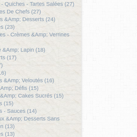
 - Quiches - Tartes Salées (27)
es De Chefs (27)
s &Amp; Desserts (24)
s (23)
es - Crèmes &Amp; Verrines
le &Amp; Lapin (18)
ts (17)
7)
16)
 &Amp; Veloutés (16)
Amp; Défis (15)
 &Amp; Cakes Sucrés (15)
as (15)
 - Sauces (14)
ux &Amp; Desserts Sans
n (13)
s (13)