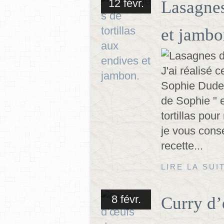
12 févr.
Lasagnes
et jambo
J'ai réalisé 
Sophie Dudem
de Sophie " 
tortillas pou
je vous conse
recette...
LIRE LA SUI
8 févr.
Curry d’