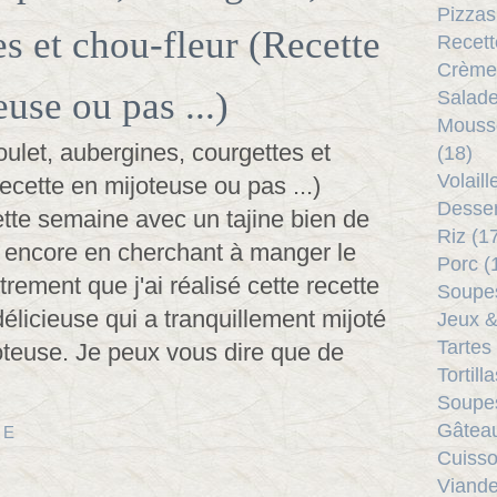
Pizzas
es et chou-fleur (Recette
Recett
Crème
use ou pas ...)
Salade
Mouss
(18)
Volail
Desser
ette semaine avec un tajine bien de
Riz (1
t encore en cherchant à manger le
Porc (
trement que j'ai réalisé cette recette
Soupes
licieuse qui a tranquillement mijoté
Jeux &
Tartes
teuse. Je peux vous dire que de
Tortill
Soupes
Gâtea
TE
Cuisso
Viande