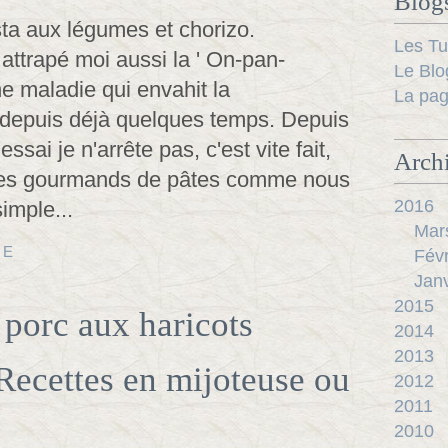
Blog
Les Tu
ai attrapé moi aussi la ' On-pan-
Le Blo
e maladie qui envahit la
La pag
depuis déjà quelques temps. Depuis
sai je n'arrête pas, c'est vite fait,
Arch
 les gourmands de pâtes comme nous
2016
simple...
Mar
TE
Févr
Janv
2015
 porc aux haricots
2014
2013
(Recettes en mijoteuse ou
2012
2011
2010