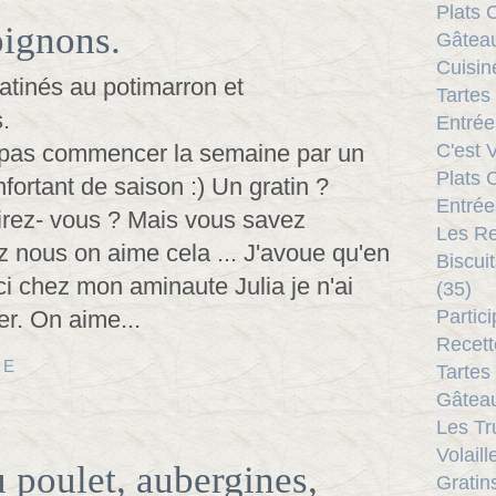
Plats 
ignons.
Gâteau
Cuisine
Tartes
Entrée
 pas commencer la semaine par un
C'est V
Plats 
fortant de saison :) Un gratin ?
Entrée
rez- vous ? Mais vous savez
Les Re
 nous on aime cela ... J'avoue qu'en
Biscui
ci chez mon aminaute Julia je n'ai
(35)
er. On aime...
Partic
Recett
TE
Tartes
Gâteau
Les Tr
Volaill
u poulet, aubergines,
Gratin