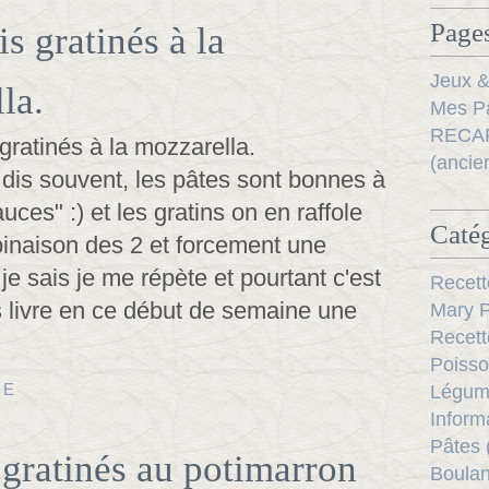
Pages
s gratinés à la
Jeux &
la.
Mes Pa
RECAP
(ancie
dis souvent, les pâtes sont bonnes à
uces" :) et les gratins on en raffole
Catég
binaison des 2 et forcement une
 je sais je me répète et pourtant c'est
Recett
s livre en ce début de semaine une
Mary P
Recett
Poisso
TE
Légum
Inform
Pâtes 
 gratinés au potimarron
Boulan