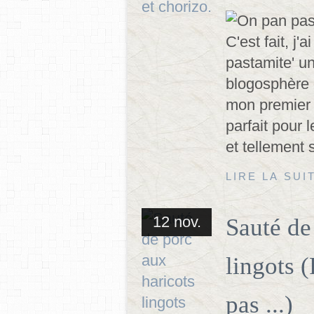
C'est fait, j'
pastamite' un
blogosphère 
mon premier es
parfait pour
et tellement 
LIRE LA SUI
12 nov.
Sauté de
lingots 
pas ...)