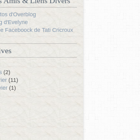
s Amis & Liens Divers
tos d'Overblog
g d'Evelyne
e Faceboock de Tati Cricroux
ives
s
(2)
ier
(11)
ier
(1)