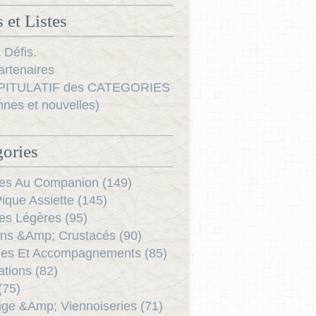
 et Listes
 Défis.
rtenaires
ITULATIF des CATEGORIES
nnes et nouvelles)
ories
es Au Companion (149)
ique Assiette (145)
es Légères (95)
ns &Amp; Crustacés (90)
es Et Accompagnements (85)
ations (82)
(75)
ge &Amp; Viennoiseries (71)