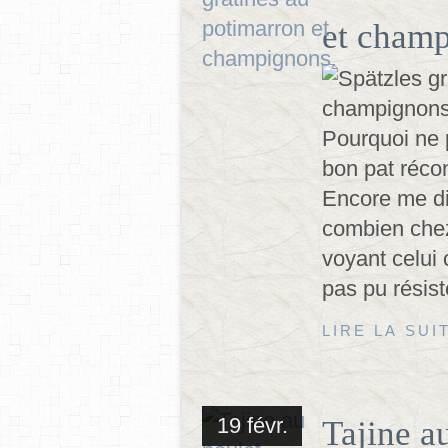
et champ
Pourquoi ne
bon pat récon
Encore me di
combien chez
voyant celui 
pas pu résist
LIRE LA SUI
19 févr.
Tajine a