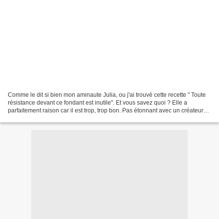
Comme le dit si bien mon aminaute Julia, ou j'ai trouvé cette recette " Toute
résistance devant ce fondant est inutile". Et vous savez quoi ? Elle a
parfaitement raison car il est trop, trop bon. Pas étonnant avec un créateur
pareil ! . Merci M. Felder...