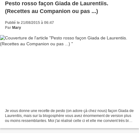
Pesto rosso façon Giada de Laurentiis.
(Recettes au Companion ou pas ...)
Publié le 21/08/2015 à 06:47
Par
Mary
Je vous donne une recette de pesto (on adore çà chez nous) façon Giada de
Laurentiis, mais sur la blogosphère vous avez énormement de version plus
ou moins ressemblantes. Moi j'ai réalisé celle ci et elle me convient trés bien,
les dosages bien équilibrés...