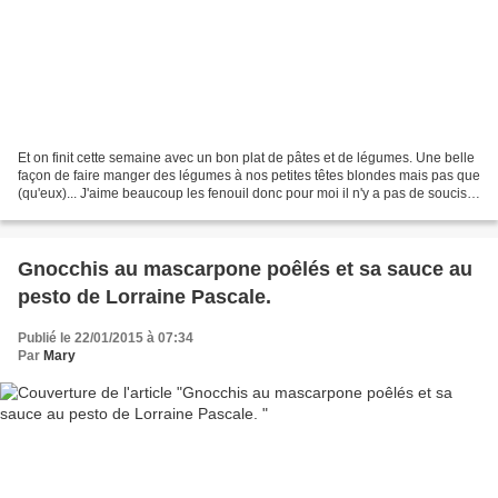
Et on finit cette semaine avec un bon plat de pâtes et de légumes. Une belle
façon de faire manger des légumes à nos petites têtes blondes mais pas que
(qu'eux)... J'aime beaucoup les fenouil donc pour moi il n'y a pas de soucis
et en plus grillé c'est...
Gnocchis au mascarpone poêlés et sa sauce au
pesto de Lorraine Pascale.
Publié le 22/01/2015 à 07:34
Par
Mary