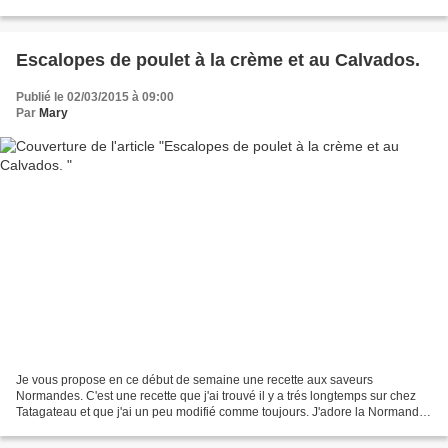
C'est un plat complet...
Escalopes de poulet à la crème et au Calvados.
Publié le 02/03/2015 à 09:00
Par
Mary
Je vous propose en ce début de semaine une recette aux saveurs
Normandes. C'est une recette que j'ai trouvé il y a trés longtemps sur chez
Tatagateau et que j'ai un peu modifié comme toujours. J'adore la Normandie
mais malheureusement je n'y vais pas...