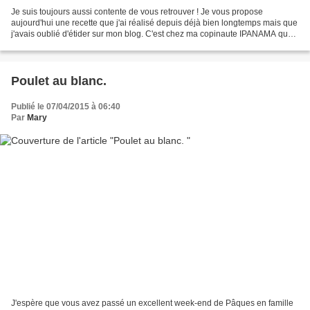
Je suis toujours aussi contente de vous retrouver ! Je vous propose
aujourd'hui une recette que j'ai réalisé depuis déjà bien longtemps mais que
j'avais oublié d'étider sur mon blog. C'est chez ma copinaute IPANAMA que
je l'avais trouvé à l'époque et...
Poulet au blanc.
Publié le 07/04/2015 à 06:40
Par
Mary
J'espère que vous avez passé un excellent week-end de Pâques en famille