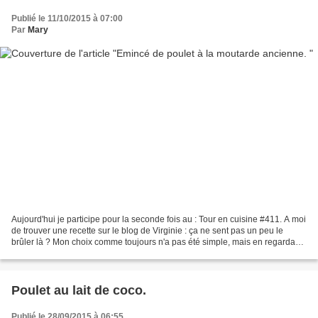
Publié le 11/10/2015 à 07:00
Par
Mary
Aujourd'hui je participe pour la seconde fois au : Tour en cuisine #411. A moi
de trouver une recette sur le blog de Virginie : ça ne sent pas un peu le
brûler là ? Mon choix comme toujours n'a pas été simple, mais en regardant
bien j'ai pu trouver une...
Poulet au lait de coco.
Publié le 28/09/2015 à 06:55