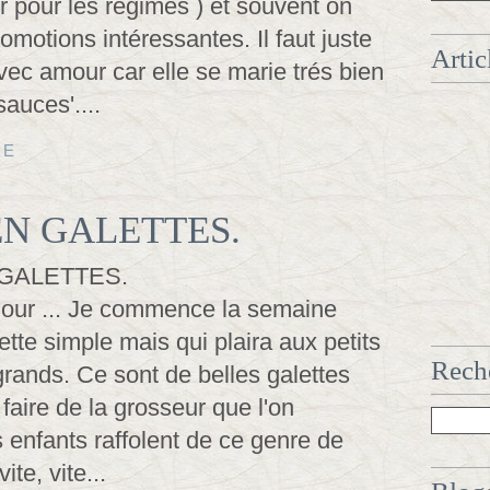
r pour les régimes ) et souvent on
omotions intéressantes. Il faut juste
Artic
vec amour car elle se marie trés bien
sauces'....
TE
N GALETTES.
jour ... Je commence la semaine
tte simple mais qui plaira aux petits
Reche
ands. Ce sont de belles galettes
 faire de la grosseur que l'on
 enfants raffolent de ce genre de
ite, vite...