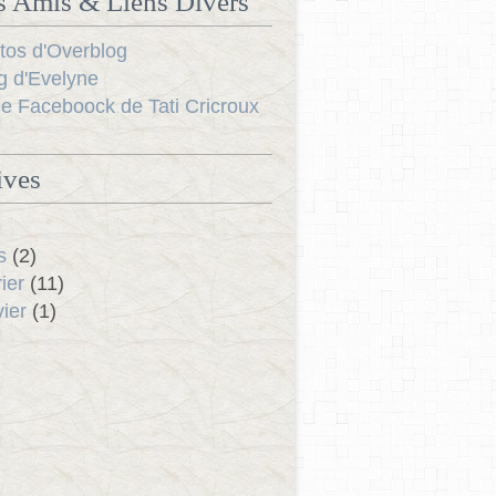
s Amis & Liens Divers
tos d'Overblog
g d'Evelyne
e Faceboock de Tati Cricroux
ives
s
(2)
ier
(11)
ier
(1)