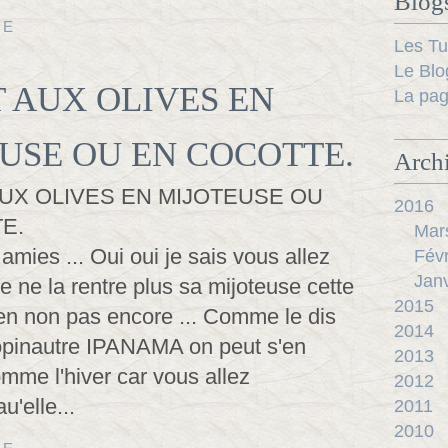
Blog
TE
Les Tu
Le Blo
 AUX OLIVES EN
La pag
USE OU EN COCOTTE.
Arch
2016
Mar
mies ... Oui oui je sais vous allez
Févr
Janv
lle ne la rentre plus sa mijoteuse cette
2015
ien non pas encore ... Comme le dis
2014
opinautre IPANAMA on peut s'en
2013
comme l'hiver car vous allez
2012
'elle...
2011
2010