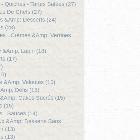
 - Quiches - Tartes Salées (27)
es De Chefs (27)
s &Amp; Desserts (24)
s (23)
es - Crèmes &Amp; Verrines
le &Amp; Lapin (18)
ts (17)
7)
16)
 &Amp; Veloutés (16)
Amp; Défis (15)
 &Amp; Cakes Sucrés (15)
as (15)
 - Sauces (14)
ux &Amp; Desserts Sans
n (13)
s (13)