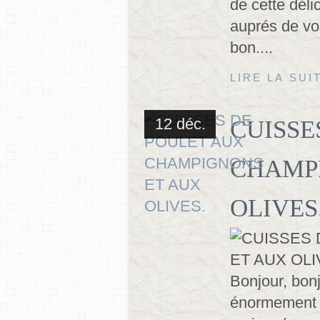
de cette déli
auprés de vos
bon....
LIRE LA SUI
12 déc.
CUISSE
CHAMP
OLIVES
Bonjour, bon
énormement l