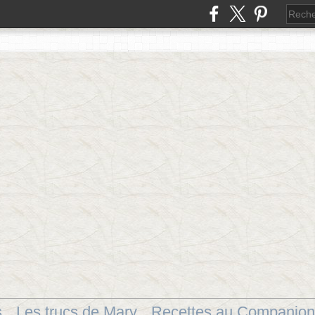
s
Les trucs de Mary
Recettes au Companion