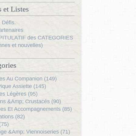
 et Listes
 Défis.
rtenaires
ITULATIF des CATEGORIES
nnes et nouvelles)
ories
es Au Companion (149)
ique Assiette (145)
es Légères (95)
ns &Amp; Crustacés (90)
es Et Accompagnements (85)
ations (82)
(75)
ge &Amp; Viennoiseries (71)