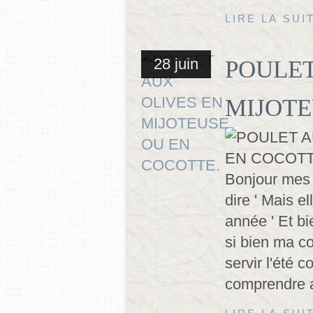
LIRE LA SUI
28 juin
POULET
MIJOTE
Bonjour mes a
dire ' Mais e
année ' Et b
si bien ma c
servir l'été 
comprendre au