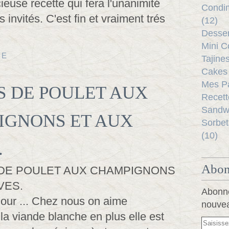
cieuse recette qui fera l'unanimité
Condim
 invités. C'est fin et vraiment trés
(12)
Desser
Mini C
TE
Tajine
Cakes 
Mes Pa
S DE POULET AUX
Recett
Sandwi
IGNONS ET AUX
Sorbet
(10)
.
Abon
Abonne
jour ... Chez nous on aime
nouvea
a viande blanche en plus elle est