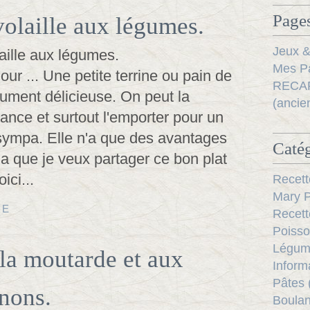
Pages
volaille aux légumes.
Jeux &
Mes Pa
our ... Une petite terrine ou pain de
RECAP
lument délicieuse. On peut la
(ancie
ance et surtout l'emporter pour un
sympa. Elle n'a que des avantages
Catég
la que je veux partager ce bon plat
ici...
Recett
Mary P
TE
Recett
Poisso
Légum
 la moutarde et aux
Inform
Pâtes 
nons.
Boulan